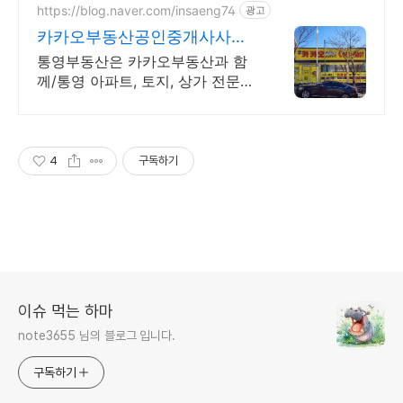
https://blog.naver.com/insaeng74
광고
카카오부동산공인중개사사무
소 통영대표 카카오부동산
통영부동산은 카카오부동산과 함
께/통영 아파트, 토지, 상가 전문상
담부동산/책임중개
4
구독하기
이슈 먹는 하마
note3655 님의 블로그 입니다.
구독하기