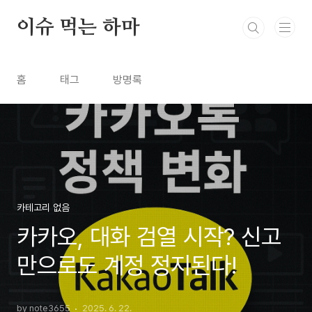
본문 바로가기
이슈 먹는 하마
홈
태그
방명록
카테고리 없음
카카오, 대화 검열 시작? 신고
만으로도 계정 정지된다!
by note3655
2025. 6. 22.