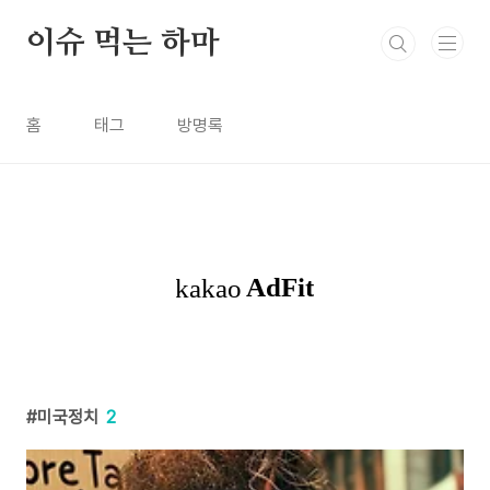
본문 바로가기
이슈 먹는 하마
홈
태그
방명록
미국정치
2