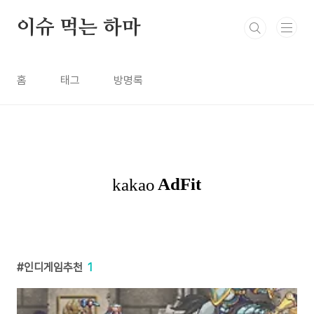
본문 바로가기
이슈 먹는 하마
홈
태그
방명록
인디게임추천
1