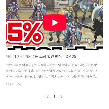
게이머 지갑 지켜주는 스팀 할인 명작 TOP 25
“만원 이하로 이 정도 퀄?” 가성비 터지는 스팀 게임 25선🔥소리질러~ 돈 없
을 땐 이 게임으로 가성비 FLEX💸게임 사고 싶은데…지갑은 텅~💨할인은 언
제 하나 기다리다가 놓치기 일쑤고…신작은 비싸고, 인디게임은 정보가 부족하
고ㅠㅠ 그.래.서. 준비했심다!만원 안으로 살 수 있는 스팀 게임들만쏙쏙 골라서
2025. 4. 16.
25개나 소개해주는 영상이 떴어요! 🎉SRPG부터 로그라이크, 퍼즐, 심지어
FPS까지장르별로 다양하게 추천해줘서취향 맞는 게임 하나쯤은 꼭 있을걸요?
1
이 글 하나면 당신도 ‘할인왕’✨그럼 어떤 게임들이 있는지 바로 만나볼게요!
SRPG, 턴제 전략 덕후들 모여랏🔥- 심포니 오브 워 네피림 사가(