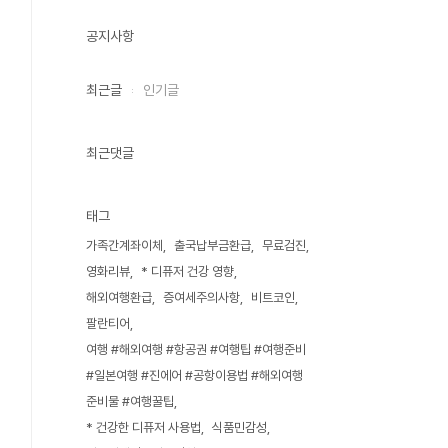
공지사항
최근글
인기글
최근댓글
태그
가족간계좌이체
출국납부금환급
무료검진
영화리뷰
* 디퓨저 건강 영향
해외여행환급
증여세주의사항
비트코인
팔란티어
여행 #해외여행 #항공권 #여행팁 #여행준비
#일본여행 #진에어 #공항이용법 #해외여행
준비물 #여행꿀팁
* 건강한 디퓨저 사용법
식품민감성