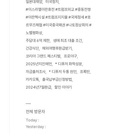
일본대재앙
미국정치
#이스라엘이란휴전 #트럼프외교 #중동전쟁
#이란핵시설 #트럼프지지율 #국제정세 #호
르무즈해협 #미국중국패권 #나토정상회의 #
노벨평화상
주담대 6억 제한
생애 최초 대출 조건
건강식단
해외여행후환급받기
코리아 그랜드 페스티벌
프로야구
2025년지진예언
* 디퓨저 화학성분
자금출처조사
* 디퓨저 두통 원인
프록탄
카카오톡
출국납부금신청방법
2024년7월환급
할인 이야기
전체 방문자
Today :
Yesterday :