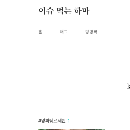
본문 바로가기
이슈 먹는 하마
홈
태그
방명록
양파퀘르세틴
1