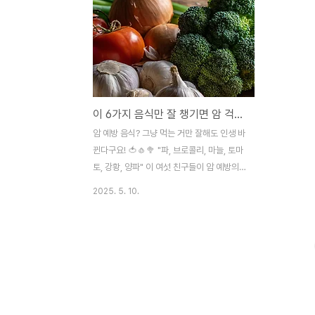
이 6가지 음식만 잘 챙기면 암 걱정 뚝! 🍅🧄🥦
암 예방 음식? 그냥 먹는 거만 잘해도 인생 바
뀐다구요! 🍅🧄🥦 "파, 브로콜리, 마늘, 토마
토, 강황, 양파" 이 여섯 친구들이 암 예방의
키!? 🤔 몸이 자주 피곤하고,뭔가 컨디션이
2025. 5. 10.
안 좋을 때 괜히 불안한 생각 들지 않으셨나
요?요즘은 주변에서 “암 걸렸다…”는 얘기 듣
는 것도 그리 드문 일이 아닌 것 같아요ㅠㅠ
그럴 때마다 나도 모르게 검색창에 “암 예방
음식 뭐가 좋을까…” 치게 되쥬…?저도 그랬
답니다 ㅎㅎ 그래서 오늘은 여러분께 제가 모
아본 암 예방에 도움될 수 있는 6가지 대표